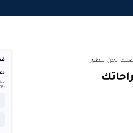
قد
#بفضلك_نحن_نتطور
دعن
راحاتك
نحتا
(OTP) لك حتى نتمكن من التحقق منك.