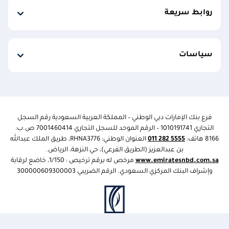
روابط سريعة
سياسات
فرع بنك الإمارات دبي الوطني – المملكة العربية السعودية رقم السجل
التجاري
1010191741
– الرقم الموحد للسجل التجاري 7001460414 ص.ب:
8166 هاتف:
5555 282 011
العنوان الوطني:
RHNA3776
، طريق الملك عبدالله
بن عبدالعزيز (الطريق الفرعي)، حي النزهة، الرياض.
www.emiratesnbd.com.sa
مرخص له برقم ترخيص : 1/150، خاضع لرقابة
وإشراف البنك المركزي السعودي. اﻟﺮﻗﻢ اﻟﻀﺮﻳﺒﻲ
300000609300003