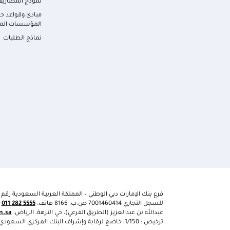
نموذج المصاري
مبادئ وقواعد حم
المؤسسات الما
نماذج الطلبات
فرع بنك الإمارات دبي الوطني – المملكة العربية السعودية رقم
للسجل التجاري 7001460414 ص.ب: 8166 هاتف:
5555 282 011
ا
عبدالله بن عبدالعزيز (الطريق الفرعي)، حي النزهة، الرياض.
m.sa
ترخيص : 1/150، خاضع لرقابة وإشراف البنك المركزي السعودي. اﻟﺮﻗﻢ اﻟﻀﺮﻳﺒﻲ