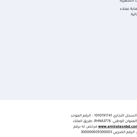
ف الشهرية
اية عملاء
لية
 السجل التجاري
1010191741
– الرقم الموحد
لعنوان الوطني:
RHNA3776
، طريق الملك
www.emiratesnbd.co
مرخص له برقم
300000609300003