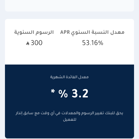
معدل النسبة السنوي APR
الرسوم السنوية
300
53.16%
معدل الفائدة الشهرية
3.2 % *
يحق للبنك تغيير الرسوم والمعدلات في أي وقت مع سابق إنذار
للعميل