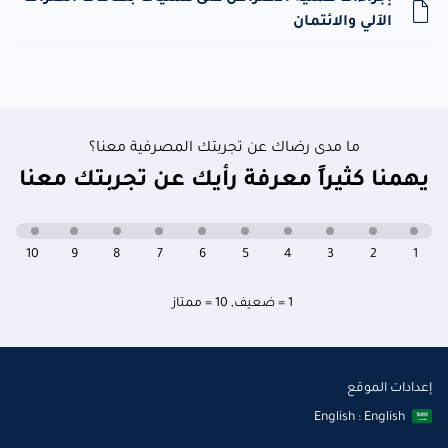
الآلي والائتمان
ما مدى رضاك عن تجربتك المصرفية معنا؟
يهمنا كثيراً معرفة رأيك عن تجربتك معنا
10
9
8
7
6
5
4
3
2
1
1 = ضعيف
,
10 = ممتاز
إعدادات الموقع
English : English