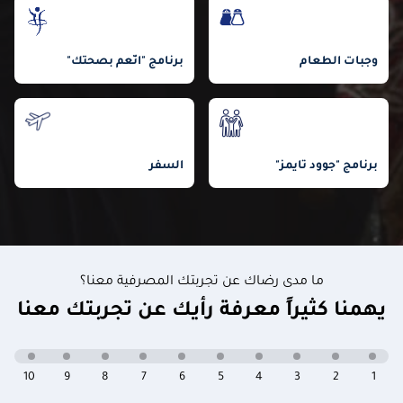
وجبات الطعام
برنامج "انّعم بصحتك"
برنامج "جوود تايمز"
السفر
ما مدى رضاك عن تجربتك المصرفية معنا؟
يهمنا كثيراً معرفة رأيك عن تجربتك معنا
10
9
8
7
6
5
4
3
2
1