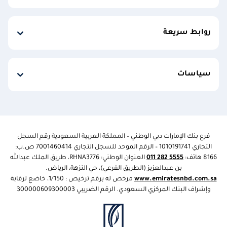
روابط سريعة
سياسات
فرع بنك الإمارات دبي الوطني – المملكة العربية السعودية رقم السجل
التجاري
1010191741
– الرقم الموحد للسجل التجاري 7001460414 ص.ب:
8166 هاتف:
5555 282 011
العنوان الوطني:
RHNA3776
، طريق الملك عبدالله
بن عبدالعزيز (الطريق الفرعي)، حي النزهة، الرياض.
www.emiratesnbd.com.sa
مرخص له برقم ترخيص : 1/150، خاضع لرقابة
وإشراف البنك المركزي السعودي. اﻟﺮﻗﻢ اﻟﻀﺮﻳﺒﻲ
300000609300003