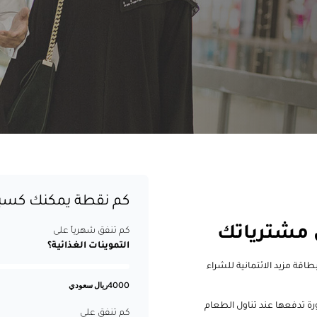
كم نقطة يمكنك كسب
 مشترياتك
كم تنفق شهرياً على
التموينات الغذائية؟
قة مزيد الائتمانية للشراء
4000
ريال سعودي
ة تدفعها عند تناول الطعام
كم تنفق على