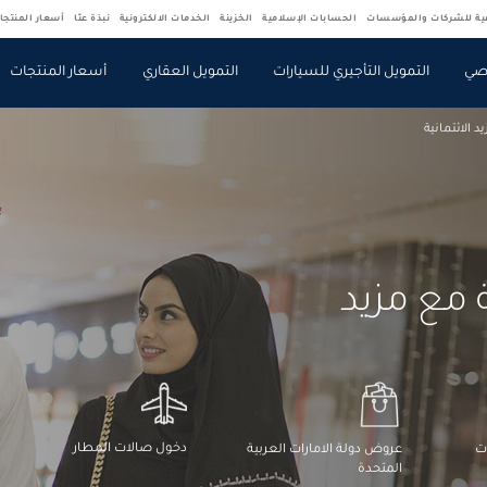
فية للشركات والمؤسسات
الحسابات الإسلامية
الخزينة
الخدمات الالكترونية
نبذة عنّا
أسعار المنتجا
صي
التمويل التأجيري للسيارات
التمويل العقاري
أسعار المنتجات
د الائتمانية
مع مزيد
دخول صالات المطار
عروض دولة الامارات العربية
المتحدة