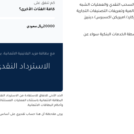
كم تنفق على
لسحب النقدي والعمليات الشبه
كافة الفئات الأخرى؟
المية وتعريفات التصنيفات التجارية
رد/ اميريكن اكسبرس/ دينيرز
20000
ريال سعودي
طة الخدمات البنكية سواء عن
مع بطاقة مزيد البلاتينية الائتمانية
الاسترداد النقدي 535.00 ريال سع
وأحكام البطاقات الائتمانية.
يرجى ملاحظة أن هذا حساب تقديري على أساس الم