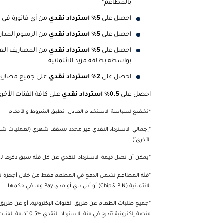
بالمطاعم*
احصل على
5% استرداد نقدي
من أي فاتورة في ال
احصل على
5% استرداد نقدي
من الرسوم المدار
احصل على
5% استرداد نقدي
من المصاريف العلا
بواسطة بطاقة مزيد الائتمانية
احصل على
2% استرداد نقدي
على جميع مصاريف 
احصل على
0.5% استرداد نقدي
على كافة الفئات الأخرى
*تخضع لسياسة الاستخدام العادل. تطبق الشروط والأحكام
*إجمالي الاسترداد النقدي غير محدد بسقف شهري (لعمليات شرائ
الأخرى")
*يمكن أن تصل قيمة الاسترداد النقدي عن كل فئة سبق ذكرها لـ 200
الائتمانية (Chip & PIN) أو أبل باي أو مدى Pay وما في حكمها.
*جميع طلبات الطعام عن طريق القنوات الإكترونية، أو عن طريق 
منصة إلكترونية تندرج في فئة الاسترداد النقدي %0.5 "كافة الفئات الأخرى".