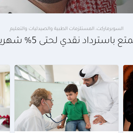
السوبرماركت، المستلزمات الطبية والصيدليات والتعليم
تع باسترداد نقدي لحتى 5% شهريا